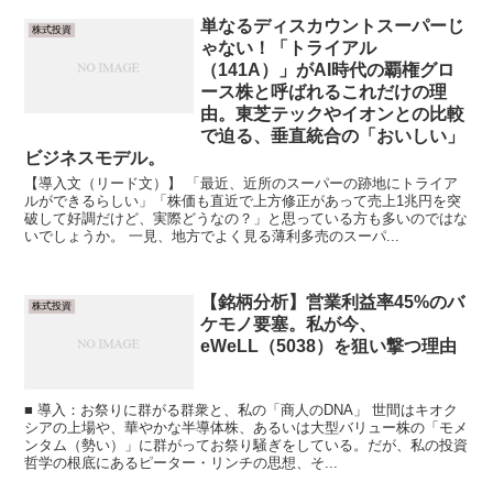
単なるディスカウントスーパーじ
株式投資
ゃない！「トライアル
（141A）」がAI時代の覇権グロ
ース株と呼ばれるこれだけの理
由。東芝テックやイオンとの比較
で迫る、垂直統合の「おいしい」
ビジネスモデル。
【導入文（リード文）】 「最近、近所のスーパーの跡地にトライア
ルができるらしい」「株価も直近で上方修正があって売上1兆円を突
破して好調だけど、実際どうなの？」と思っている方も多いのではな
いでしょうか。 一見、地方でよく見る薄利多売のスーパ...
【銘柄分析】営業利益率45%のバ
株式投資
ケモノ要塞。私が今、
eWeLL（5038）を狙い撃つ理由
■ 導入：お祭りに群がる群衆と、私の「商人のDNA」 世間はキオク
シアの上場や、華やかな半導体株、あるいは大型バリュー株の「モメ
ンタム（勢い）」に群がってお祭り騒ぎをしている。だが、私の投資
哲学の根底にあるピーター・リンチの思想、そ...