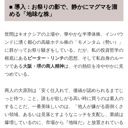
■ 導入：お祭りの影で、静かにマグマを溜
める「地味な株」
世間はキオクシアの上場や、華やかな半導体株、インバウ
ンドに湧く都心の高級ホテル株の「モメンタム（勢い）」
に群がってお祭り騒ぎをしている。だが、私の投資哲学の
根底にある
ピーター・リンチ
の思想、そして私自身のルー
ツである
大阪・堺の商人精神
は、その熱狂を冷ややかに見
つめている。
商人の大原則は「安く仕入れて、価値が認められるまでじ
っと待つ」こと。誰もが欲しがる高い時に買うのは素人の
することだ。一番美味しいのは、「他人が嫌がる面倒くさ
い領域、あるいは見落とすようなニッチを支配し、業績は
爆増しているのに、市場から『地味だ』と放置されている