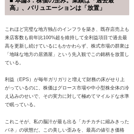
■ 本論3：株価の歪み。業績は「過去最
高」、バリュエーションは「放置」
これほど完璧な地方独占のインフラを築き、既存店売上も
来店客数も前年比100%超を維持して全利益項目で過去最
高を更新し続けているにもかかわらず、株式市場の群衆は
「地味な地方の居酒屋」という先入観でこの銘柄を放置し
ている。
利益（EPS）が毎年ガリガリと増えて財務の床がせり上
がっているのに、株価はグロース市場や中小型株全体の冷
え込みのせいで、その実力に対して極めてマイルドな水準
で眠っている。
これこそが、私の脳汁が最も出る「カチカチに縮みきった
バネ」の状態だ。この美しい歪みを、最高の値引き価格