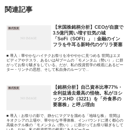
関連記事
【米国株銘柄分析】CEOが自腹で
株式投資
3.5億円買い増す狂気の城
「SoFi（SOFI）」：金融のイン
フラを牛耳る新時代のゲリラ要塞
■ 導入：華やかなハイテクお祭りを冷ややかに見つめる 世間はエヌ
ビディアやテスラ、あるいはAIブームの「モメンタム（勢い）」に群
がってお祭り騒ぎをしている。だが、私の投資哲学の根底にあるピー
ター・リンチの思想、そして私自身のルーツで...
【銘柄分析】自己資本比率77%・
株式投資
全利益過去最高の怪物。私がヨシ
ックスHD（3221）を「外食界の
要塞株」と呼ぶ理由
■ 導入：お祭りの影で、静かにマグマを溜める「地味な株」 世間は
キオクシアの上場や、華やかな半導体株、インバウンドに湧く都心の
高級ホテル株の「モメンタム（勢い）」に群がってお祭り騒ぎをして
いる。だが、私の投資哲学の根底にあるピーター...