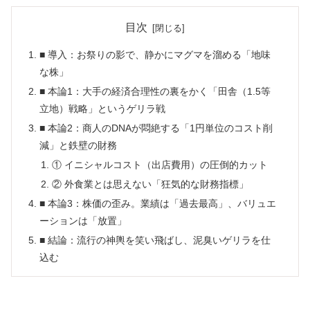
目次
■ 導入：お祭りの影で、静かにマグマを溜める「地味
な株」
■ 本論1：大手の経済合理性の裏をかく「田舎（1.5等
立地）戦略」というゲリラ戦
■ 本論2：商人のDNAが悶絶する「1円単位のコスト削
減」と鉄壁の財務
① イニシャルコスト（出店費用）の圧倒的カット
② 外食業とは思えない「狂気的な財務指標」
■ 本論3：株価の歪み。業績は「過去最高」、バリュエ
ーションは「放置」
■ 結論：流行の神輿を笑い飛ばし、泥臭いゲリラを仕
込む