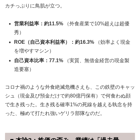
カチっぷりに鳥肌が立つ。
営業利益率：約11.5%
（外食産業で10%超えは超優
秀）
ROE（自己資本利益率）：約16.3%
（効率よく現金
を増やすマシン）
自己資本比率：77.1%
（実質、無借金経営の現金製
造要塞）
コロナ禍のような外食絶滅危機さえも、この鉄壁のキャッ
シュ（現金及び預金だけで約80億円保有）で何食わぬ顔
で生き残った。生き残る確率1%の死線を越える執念を持
った、極めて打たれ強いゲリラ部隊なのだ。