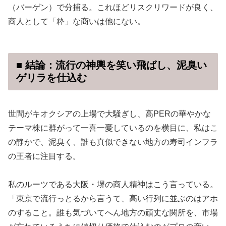
（バーゲン）で分捕る。これほどリスクリワードが良く、
商人として「粋」な商いは他にない。
■ 結論：流行の神輿を笑い飛ばし、泥臭い
ゲリラを仕込む
世間がキオクシアの上場で大騒ぎし、高PERの華やかな
テーマ株に群がって一喜一憂しているのを横目に、私はこ
の静かで、泥臭く、誰も真似できない地方の寿司インフラ
の王者に注目する。
私のルーツである大阪・堺の商人精神はこう言っている。
「東京で流行っとるから言うて、高い行列に並ぶのはアホ
のすること。誰も気づいてへん地方の頑丈な関所を、市場