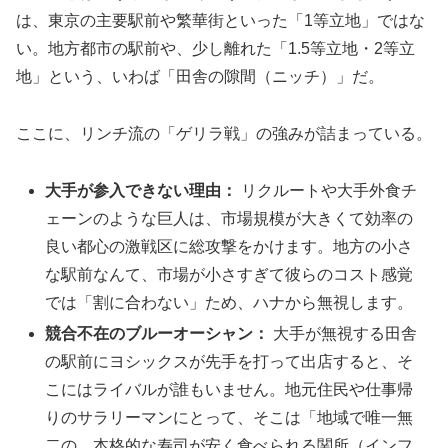
は、東京の主要駅前や繁華街といった「1等立地」ではな
い。地方都市の駅前や、少し離れた「1.5等立地・2等立
地」という、いわば「田舎の隙間（ニッチ）」だ。
ここに、リンチ流の「ゲリラ戦」の強みが詰まっている。
大手が参入できない理由：
リクルートや大手外食チ
ェーンのような巨人は、市場規模が大きくて効率の
良い都心の激戦区に総攻撃をかけます。地方の小さ
な駅前なんて、市場が小さすぎて彼らのコスト感覚
では「割に合わない」ため、ハナから無視します。
競合不在のブルーオーシャン：
大手が無視する田舎
の駅前にヨシックスが先手を打って出店すると、そ
こにはライバルが誰もいません。地元住民や仕事帰
りのサラリーマンにとって、そこは「地域で唯一無
二の、本格的な寿司が安く食べられる関所（インフ