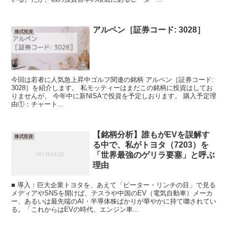
アルペン［証券コード: 3028］
株式投資
今回は若者に人気急上昇中ゴルフ関連の銘柄 アルペン［証券コード:
3028］を紹介します。 私モッティーはまだこの銘柄に投資はしてお
りませんが、 今年中に新NISAで投資を予定しおります。 購入予定理
由①：チャート...
【銘柄分析】誰もがEVを誤解す
株式投資
る中で、私がトヨタ（7203）を
「世界最強のゲリラ要塞」と呼ぶ
理由
■ 導入：巨大企業トヨタを、あえて「ピーター・リンチの目」で見る
メディアやSNSを開けば、テスラや中国のEV（電気自動車）メーカ
ー、あるいは最先端のAI・半導体株ばかりが華やかに持て囃されてい
る。「これからはEVの時代、エンジン車...