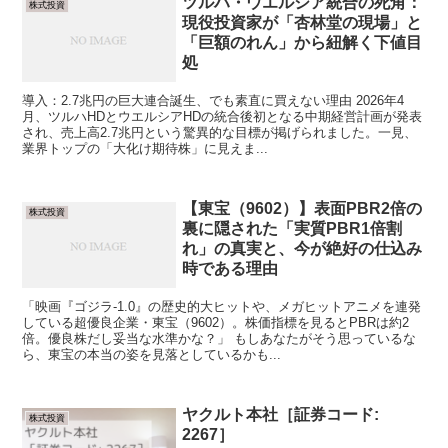
ツルハ・ウエルシア統合の死角：
株式投資
現役投資家が「杏林堂の現場」と
「巨額のれん」から紐解く下値目
処
導入：2.7兆円の巨大連合誕生、でも素直に買えない理由 2026年4
月、ツルハHDとウエルシアHDの統合後初となる中期経営計画が発表
され、売上高2.7兆円という驚異的な目標が掲げられました。一見、
業界トップの「大化け期待株」に見えま...
【東宝（9602）】表面PBR2倍の
株式投資
裏に隠された「実質PBR1倍割
れ」の真実と、今が絶好の仕込み
時である理由
「映画『ゴジラ-1.0』の歴史的大ヒットや、メガヒットアニメを連発
している超優良企業・東宝（9602）。株価指標を見るとPBRは約2
倍。優良株だし妥当な水準かな？」 もしあなたがそう思っているな
ら、東宝の本当の姿を見落としているかも...
ヤクルト本社［証券コード:
株式投資
2267］