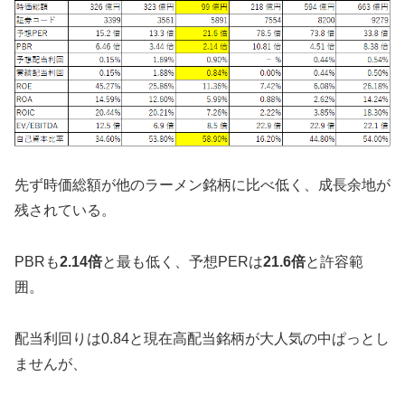
先ず時価総額が他のラーメン銘柄に比べ低く、成長余地が
残されている。
PBRも
2.14倍
と最も低く、予想PERは
21.6倍
と許容範
囲。
配当利回りは0.84と現在高配当銘柄が大人気の中ぱっとし
ませんが、