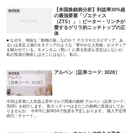
【米国株銘柄分析】利益率30%超
株式投資
の最強要塞「ゾエティス
（ZTS）」：ピーター・リンチが
愛するゲリラ的ニッチトップの正
体
■ なぜ今、地味な「動物の薬」なのか？ テスラやエヌビディア、あ
るいは直近上場のキオクシアのような「華やかな人気株」がメディア
を騒がせている。モメンタム（勢い）に乗る投資も否定はしないが、
私の投資の物差しはそこにはない。 私の...
アルペン［証券コード: 3028］
株式投資
今回は若者に人気急上昇中ゴルフ関連の銘柄 アルペン［証券コード:
3028］を紹介します。 私モッティーはまだこの銘柄に投資はしてお
りませんが、 今年中に新NISAで投資を予定しおります。 購入予定理
由①：チャート...