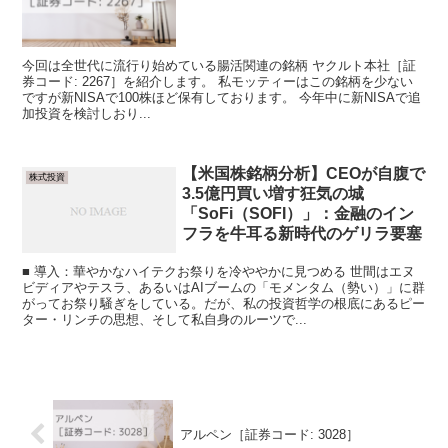
今回は全世代に流行り始めている腸活関連の銘柄 ヤクルト本社［証
券コード: 2267］を紹介します。 私モッティーはこの銘柄を少ない
ですが新NISAで100株ほど保有しております。 今年中に新NISAで追
加投資を検討しおり...
【米国株銘柄分析】CEOが自腹で
株式投資
3.5億円買い増す狂気の城
「SoFi（SOFI）」：金融のイン
フラを牛耳る新時代のゲリラ要塞
■ 導入：華やかなハイテクお祭りを冷ややかに見つめる 世間はエヌ
ビディアやテスラ、あるいはAIブームの「モメンタム（勢い）」に群
がってお祭り騒ぎをしている。だが、私の投資哲学の根底にあるピー
ター・リンチの思想、そして私自身のルーツで...
アルペン［証券コード: 3028］