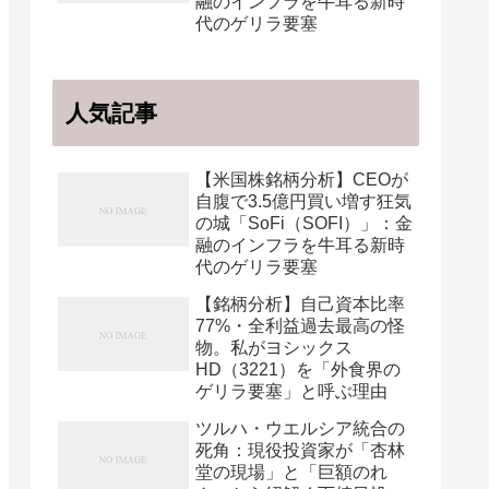
融のインフラを牛耳る新時
代のゲリラ要塞
人気記事
【米国株銘柄分析】CEOが
自腹で3.5億円買い増す狂気
の城「SoFi（SOFI）」：金
融のインフラを牛耳る新時
代のゲリラ要塞
【銘柄分析】自己資本比率
77%・全利益過去最高の怪
物。私がヨシックス
HD（3221）を「外食界の
ゲリラ要塞」と呼ぶ理由
ツルハ・ウエルシア統合の
死角：現役投資家が「杏林
堂の現場」と「巨額のれ