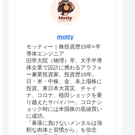
motty
モッティー｜株投資歴15年×半
導体エンジニア
旧帝大院（物理）卒、大手半導
体企業で設計に携わるアラフォ
ー兼業投資家。投資歴15年。
日・米・中株、金、未上場株に
投資。東日本大震災、チャイ
ナ、コロナ、植田ショックを乗
り越えたサバイバー。コロナシ
ョック時には米国株の底値買い
に成功。
「暴落に負けないメンタルは強
靭な肉体と習慣から」を信念